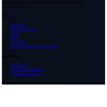
und betreiben Sie Ihr ISMS direkt in Ihrer bestehenden
Arbeitsumgebung.
Links
Startseite
Dienstleistungen
Team
Blog
AnyLLM
DORA Register of Information
Rechtliches
Impressum
Datenschutzerklärung
kontakt@maplee.de
©
2026
maplee.
Alle Rechte vorbehalten.