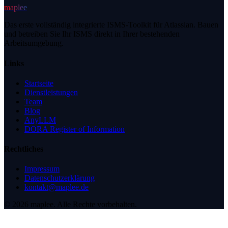
maplee
Das erste vollständig integrierte ISMS-Toolkit für Atlassian. Bauen
und betreiben Sie Ihr ISMS direkt in Ihrer bestehenden
Arbeitsumgebung.
Links
Startseite
Dienstleistungen
Team
Blog
AnyLLM
DORA Register of Information
Rechtliches
Impressum
Datenschutzerklärung
kontakt@maplee.de
©
2026
maplee.
Alle Rechte vorbehalten.